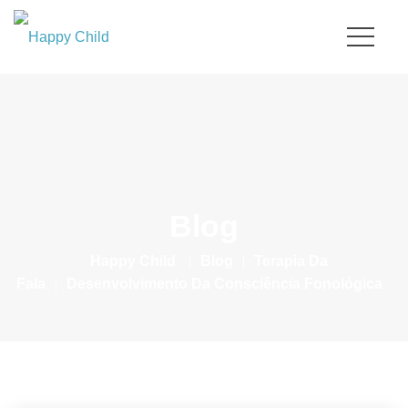
Blog
Happy Child
|
Blog
|
Terapia Da
Fala
|
Desenvolvimento Da Consciência Fonológica