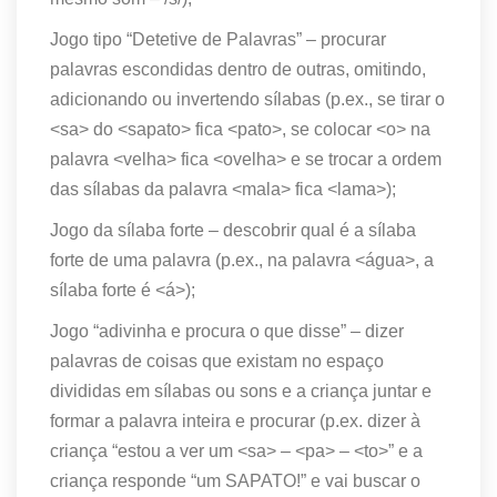
Jogo tipo “Detetive de Palavras” – procurar
palavras escondidas dentro de outras, omitindo,
adicionando ou invertendo sílabas (p.ex., se tirar o
<sa> do <sapato> fica <pato>, se colocar <o> na
palavra <velha> fica <ovelha> e se trocar a ordem
das sílabas da palavra <mala> fica <lama>);
Jogo da sílaba forte – descobrir qual é a sílaba
forte de uma palavra (p.ex., na palavra <água>, a
sílaba forte é <á>);
Jogo “adivinha e procura o que disse” – dizer
palavras de coisas que existam no espaço
divididas em sílabas ou sons e a criança juntar e
formar a palavra inteira e procurar (p.ex. dizer à
criança “estou a ver um <sa> – <pa> – <to>” e a
criança responde “um SAPATO!” e vai buscar o