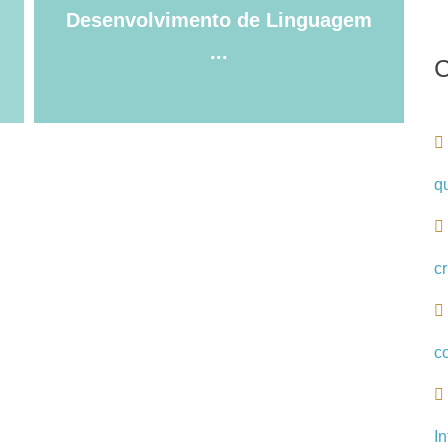
Desenvolvimento de Linguagem
...
C
q
c
c
In