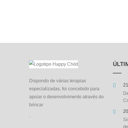
ÚLTI
Dispondo de várias terapias
21
especializadas, foi concebido para
De
apoiar o desenvolvimento através do
Co
brincar
20
.
Si
de